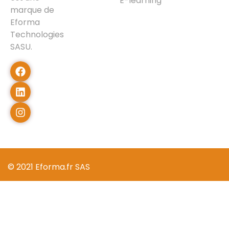
E-learning
marque de
Eforma
Technologies
SASU.
© 2021 Eforma.fr SAS