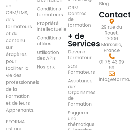
d’utilisation
Blog
un
CRM
Conditions
CRM/LMS,
Contac
Centres
formateurs
de
des
Propriété
formation
formateurs
29 rue du
intellectuelle
Rouet,
et du
+ de
Conditions
13006
contenu
Services
affiliés
Marseille,
sur
France
Devenir
Utilisation
étagères
formateur
des APIs
pour
01 75 43 99
SOS
Nos prix
69
faciliter la
Formateurs
vie des
info@eforma.
Assistance
professionnels
aux
de la
Organismes
Formation
de
et de leurs
Formation
Apprenants.
Suggérer
une
EFORMA
thématique
est une