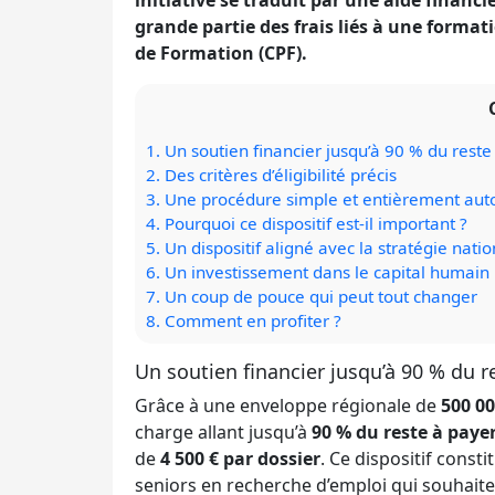
initiative se traduit par une aide financi
grande partie des frais liés à une forma
de Formation (CPF).
1.
Un soutien financier jusqu’à 90 % du reste
2.
Des critères d’éligibilité précis
3.
Une procédure simple et entièrement aut
4.
Pourquoi ce dispositif est-il important ?
5.
Un dispositif aligné avec la stratégie nati
6.
Un investissement dans le capital humain 
7.
Un coup de pouce qui peut tout changer
8.
Comment en profiter ?
Un soutien financier jusqu’à 90 % du r
Grâce à une enveloppe régionale de
500 00
charge allant jusqu’à
90 % du reste à paye
de
4 500 € par dossier
. Ce dispositif const
seniors en recherche d’emploi qui souhaite