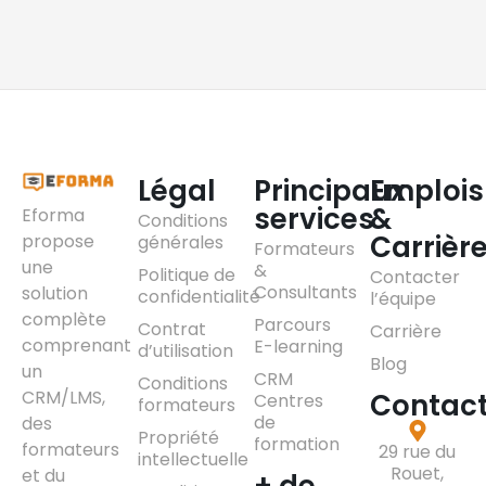
Légal
Principaux
Emplois
services
&
Eforma
Conditions
Carrièr
propose
générales
Formateurs
une
&
Politique de
Contacter
Consultants
solution
confidentialité
l’équipe
complète
Parcours
Contrat
Carrière
comprenant
E-learning
d’utilisation
Blog
un
CRM
Conditions
CRM/LMS,
Contac
Centres
formateurs
de
des
Propriété
formation
formateurs
29 rue du
intellectuelle
Rouet,
et du