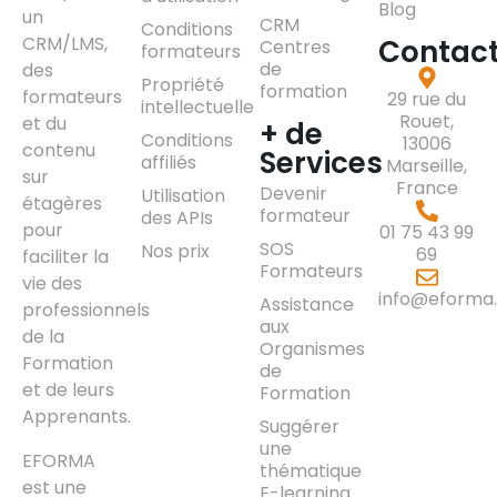
Blog
un
CRM
Conditions
CRM/LMS,
Contac
Centres
formateurs
de
des
Propriété
formation
formateurs
29 rue du
intellectuelle
Rouet,
et du
+ de
Conditions
13006
contenu
Services
affiliés
Marseille,
sur
France
Devenir
Utilisation
étagères
formateur
des APIs
pour
01 75 43 99
SOS
Nos prix
69
faciliter la
Formateurs
vie des
info@eforma.
Assistance
professionnels
aux
de la
Organismes
Formation
de
et de leurs
Formation
Apprenants.
Suggérer
une
EFORMA
thématique
est une
E-learning