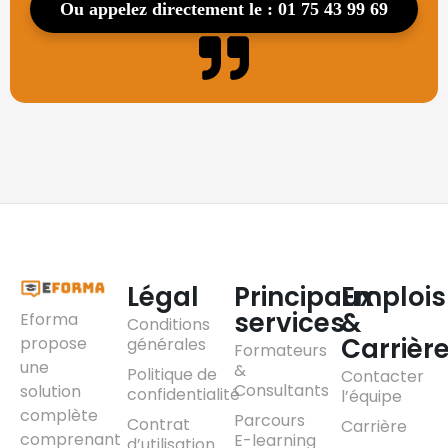
ou appelez directement le : 01 75 43 99 69
Légal
Principaux
Emplois
services
&
Eforma
Conditions
Carrièr
propose
générales
Formateurs
une
&
Politique de
Contacter
Consultants
solution
confidentialité
l’équipe
complète
Parcours
Contrat
Carrière
comprenant
E-learning
d’utilisation