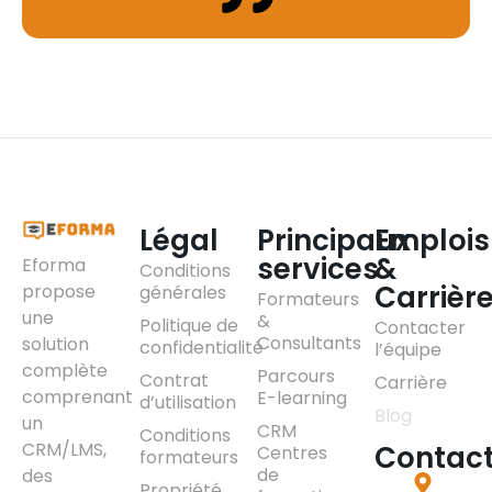
Légal
Principaux
Emplois
services
&
Eforma
Conditions
Carrièr
propose
générales
Formateurs
une
&
Politique de
Contacter
Consultants
solution
confidentialité
l’équipe
complète
Parcours
Contrat
Carrière
comprenant
E-learning
d’utilisation
Blog
un
CRM
Conditions
CRM/LMS,
Contac
Centres
formateurs
de
des
Propriété