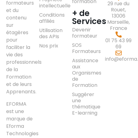
formation
formateurs
29 rue du
intellectuelle
Rouet,
et du
+ de
Conditions
13006
contenu
Services
affiliés
Marseille,
sur
France
Devenir
Utilisation
étagères
formateur
des APIs
pour
01 75 43 99
SOS
Nos prix
69
faciliter la
Formateurs
vie des
info@eforma.
Assistance
professionnels
aux
de la
Organismes
Formation
de
et de leurs
Formation
Apprenants.
Suggérer
une
EFORMA
thématique
est une
E-learning
marque de
Eforma
Technologies