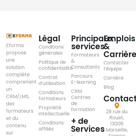
Légal
Principaux
Emplois
services
&
Eforma
Conditions
Carrièr
propose
générales
Formateurs
une
&
Politique de
Contacter
Consultants
solution
confidentialité
l’équipe
complète
Parcours
Contrat
Carrière
comprenant
E-learning
d’utilisation
Blog
un
CRM
Conditions
CRM/LMS,
Contac
Centres
formateurs
de
des
Propriété
formation
formateurs
29 rue du
intellectuelle
Rouet,
et du
+ de
Conditions
13006
contenu
Services
affiliés
Marseille,
sur
France