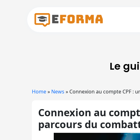
Skip to main content
Le gu
Home
»
News
»
Connexion au compte CPF : u
Connexion au compte
parcours du combat