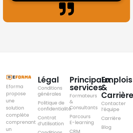
Légal
Principaux
Emplois
services
&
Eforma
Conditions
Carrièr
propose
générales
Formateurs
une
&
Politique de
Contacter
Consultants
solution
confidentialité
l’équipe
complète
Parcours
Contrat
Carrière
comprenant
E-learning
d’utilisation
Blog
un
CRM
Conditions