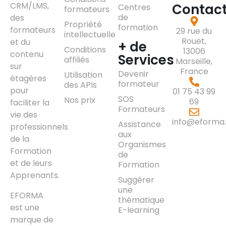
CRM/LMS,
Contac
Centres
formateurs
de
des
Propriété
formation
formateurs
29 rue du
intellectuelle
Rouet,
et du
+ de
Conditions
13006
contenu
Services
affiliés
Marseille,
sur
France
Devenir
Utilisation
étagères
formateur
des APIs
pour
01 75 43 99
SOS
Nos prix
69
faciliter la
Formateurs
vie des
info@eforma.
Assistance
professionnels
aux
de la
Organismes
Formation
de
et de leurs
Formation
Apprenants.
Suggérer
une
EFORMA
thématique
est une
E-learning
marque de