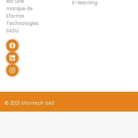
est une
E-learning
marque de
Eforma
Technologies
SASU.
© 2021 Eforma.fr SAS