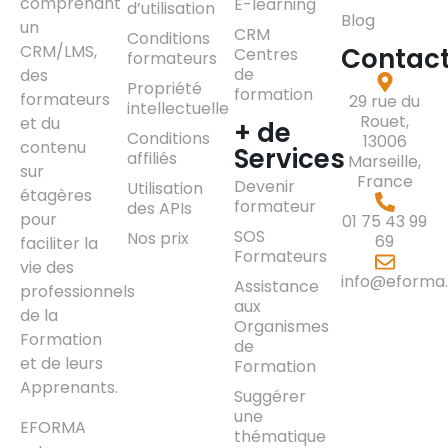
comprenant
E-learning
d’utilisation
Blog
un
CRM
Conditions
CRM/LMS,
Contac
Centres
formateurs
de
des
Propriété
formation
formateurs
29 rue du
intellectuelle
Rouet,
et du
+ de
Conditions
13006
contenu
Services
affiliés
Marseille,
sur
France
Devenir
Utilisation
étagères
formateur
des APIs
pour
01 75 43 99
SOS
Nos prix
69
faciliter la
Formateurs
vie des
info@eforma.
Assistance
professionnels
aux
de la
Organismes
Formation
de
et de leurs
Formation
Apprenants.
Suggérer
une
EFORMA
thématique