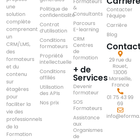
Carrièr
Formateurs
une
&
Politique de
Contacter
Consultants
solution
confidentialité
l’équipe
complète
Parcours
Contrat
Carrière
comprenant
E-learning
d’utilisation
Blog
un
CRM
Conditions
CRM/LMS,
Contac
Centres
formateurs
de
des
Propriété
formation
formateurs
29 rue du
intellectuelle
Rouet,
et du
+ de
Conditions
13006
contenu
Services
affiliés
Marseille,
sur
France
Devenir
Utilisation
étagères
formateur
des APIs
pour
01 75 43 99
SOS
Nos prix
69
faciliter la
Formateurs
vie des
info@eforma.
Assistance
professionnels
aux
de la
Organismes
Formation
de