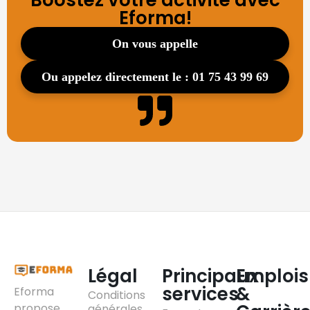
Boostez votre activité avec
Eforma!
on vous appelle
ou appelez directement le : 01 75 43 99 69
Légal
Principaux
Emplois
services
&
Eforma
Conditions
propose
générales