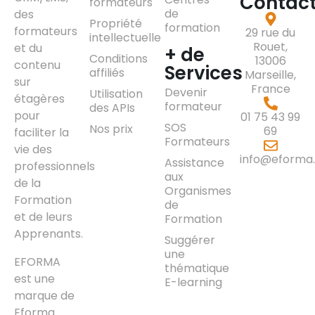
Contac
formateurs
de
des
Propriété
formation
formateurs
29 rue du
intellectuelle
Rouet,
et du
+ de
Conditions
13006
contenu
Services
affiliés
Marseille,
sur
France
Devenir
Utilisation
étagères
formateur
des APIs
pour
01 75 43 99
SOS
Nos prix
69
faciliter la
Formateurs
vie des
info@eforma.
Assistance
professionnels
aux
de la
Organismes
Formation
de
et de leurs
Formation
Apprenants.
Suggérer
une
EFORMA
thématique
est une
E-learning
marque de
Eforma