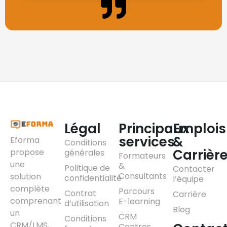
Légal
Principaux
Emplois
services
&
Eforma
Conditions
Carrièr
propose
générales
Formateurs
une
&
Politique de
Contacter
Consultants
solution
confidentialité
l’équipe
complète
Parcours
Contrat
Carrière
comprenant
E-learning
d’utilisation
Blog
un
CRM
Conditions
CRM/LMS,
Centres