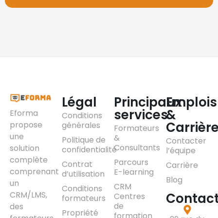
Légal
Principaux
Emplois
services
&
Eforma
Conditions
Carrièr
propose
générales
Formateurs
une
&
Politique de
Contacter
Consultants
solution
confidentialité
l’équipe
complète
Parcours
Contrat
Carrière
comprenant
E-learning
d’utilisation
Blog
un
CRM
Conditions
CRM/LMS,
Contac
Centres
formateurs
de
des
Propriété
formation