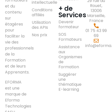
formateurs
29 rue du
intellectuelle
Rouet,
et du
+ de
Conditions
13006
contenu
Services
affiliés
Marseille,
sur
France
Devenir
Utilisation
étagères
formateur
des APIs
pour
01 75 43 99
SOS
Nos prix
69
faciliter la
Formateurs
vie des
info@eforma.
Assistance
professionnels
aux
de la
Organismes
Formation
de
et de leurs
Formation
Apprenants.
Suggérer
une
EFORMA
thématique
est une
E-learning
marque de
Eforma
Technologies