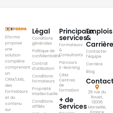
Légal
Principaux
Emplois
services
&
Eforma
Conditions
Carrièr
propose
générales
Formateurs
une
&
Politique de
Contacter
Consultants
solution
confidentialité
l’équipe
complète
Parcours
Contrat
Carrière
comprenant
E-learning
d’utilisation
Blog
un
CRM
Conditions
CRM/LMS,
Contac
Centres
formateurs
de
des
Propriété
formation
formateurs
29 rue du
intellectuelle
Rouet,
et du
+ de
Conditions
13006
contenu
Services
affiliés
Marseille,
sur
France