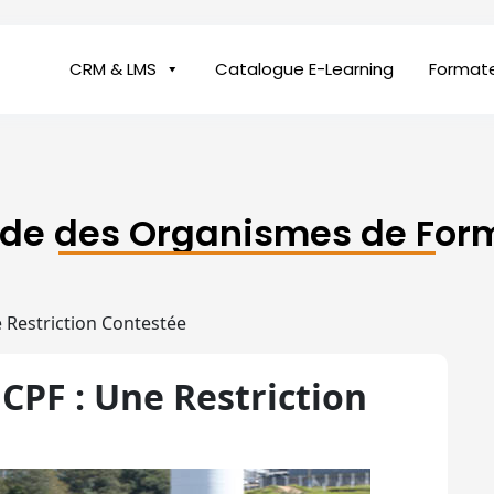
CRM & LMS
Catalogue E-Learning
Format
ide des Organismes de For
 Restriction Contestée
CPF : Une Restriction