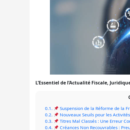
L’Essentiel de l’Actualité Fiscale, Juridiqu
0.1.
Suspension de la Réforme de la F
0.2.
Nouveaux Seuils pour les Activité
0.3.
Titres Mal Classés : Une Erreur C
0.4.
Créances Non Recouvrables : Preu