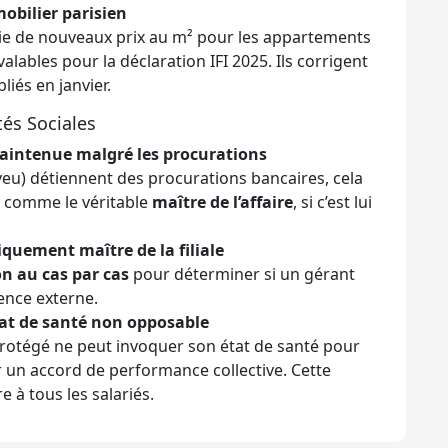
mobilier parisien
ie de nouveaux prix au m² pour les appartements
alables pour la déclaration IFI 2025. Ils corrigent
iés en janvier.
tés Sociales
maintenue malgré les procurations
eu) détiennent des procurations bancaires, cela
t comme le véritable
maître de l’affaire
, si c’est lui
quement maître de la filiale
n au cas par cas
pour déterminer si un gérant
uence externe.
tat de santé non opposable
 protégé ne peut invoquer son état de santé pour
 un accord de performance collective. Cette
 à tous les salariés.