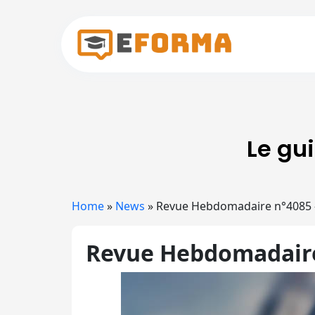
Skip to main content
Le gu
Home
»
News
»
Revue Hebdomadaire n°4085 
Revue Hebdomadaire