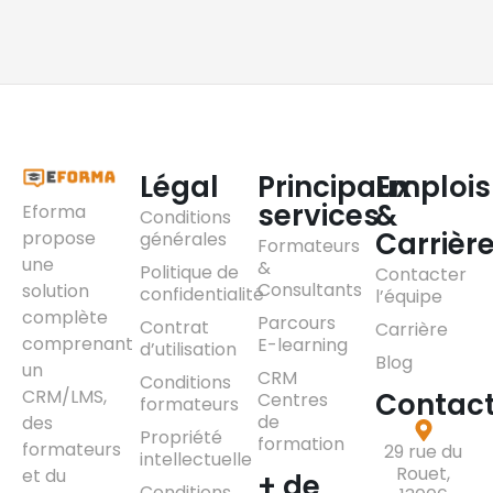
Légal
Principaux
Emplois
services
&
Eforma
Conditions
Carrièr
propose
générales
Formateurs
une
&
Politique de
Contacter
Consultants
solution
confidentialité
l’équipe
complète
Parcours
Contrat
Carrière
comprenant
E-learning
d’utilisation
Blog
un
CRM
Conditions
CRM/LMS,
Contac
Centres
formateurs
de
des
Propriété
formation
formateurs
29 rue du
intellectuelle
Rouet,
et du
+ de
Conditions