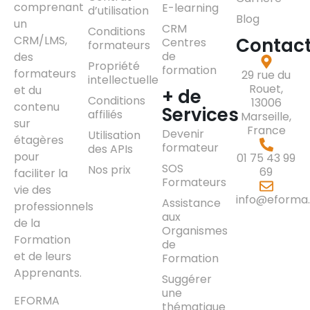
comprenant
E-learning
d’utilisation
Blog
un
CRM
Conditions
CRM/LMS,
Contac
Centres
formateurs
de
des
Propriété
formation
formateurs
29 rue du
intellectuelle
Rouet,
et du
+ de
Conditions
13006
contenu
Services
affiliés
Marseille,
sur
France
Devenir
Utilisation
étagères
formateur
des APIs
pour
01 75 43 99
SOS
Nos prix
69
faciliter la
Formateurs
vie des
info@eforma.
Assistance
professionnels
aux
de la
Organismes
Formation
de
et de leurs
Formation
Apprenants.
Suggérer
une
EFORMA
thématique